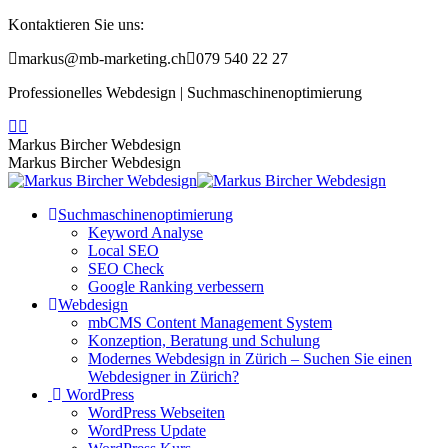
Zum
Kontaktieren Sie uns:
Inhalt
markus@mb-marketing.ch
079 540 22 27
springen
Professionelles Webdesign | Suchmaschinenoptimierung
Facebook
YouTube
page
page
Markus Bircher Webdesign
opens
opens
Markus Bircher Webdesign
in
in
new
new
Suchmaschinenoptimierung
window
window
Keyword Analyse
Local SEO
SEO Check
Google Ranking verbessern
Webdesign
mbCMS Content Management System
Konzeption, Beratung und Schulung
Modernes Webdesign in Zürich – Suchen Sie einen
Webdesigner in Zürich?
WordPress
WordPress Webseiten
WordPress Update