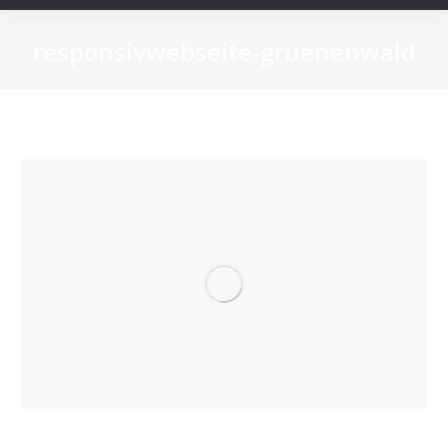
responsivwebseite-gruenenwald
Sie befinden sich hier: