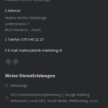
Adresse:
Markus Bircher Webdesign
Lindenstrasse 7
8623 Wetzikon - Zürich
Telefon: 079 540 22 27
E-mail: markus(at)mb-marketing.ch
Finden Sie uns auf:
Facebook
YouTube
page
page
Meine Dienstleistungen
opens
opens
in
in
Webdesign
new
new
SEO Suchmaschinenoptimierung | Google Ranking
window
window
verbessern, Local SEO, Social Media, Webhosting, u.v.m.